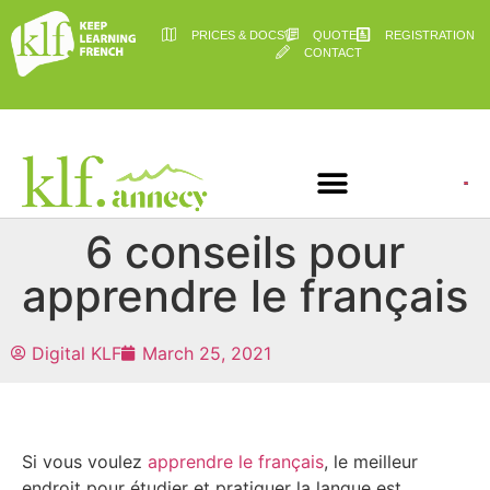
PRICES & DOCS
QUOTE
REGISTRATION
CONTACT
6 conseils pour
apprendre le français
Digital KLF
March 25, 2021
Si vous voulez
apprendre le français
, le meilleur
endroit pour étudier et pratiquer la langue est