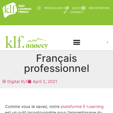
PRICES & DOCS
QUOTE
REGISTRATION
CONTACT
Français
professionnel
Digital KLF
April 2, 2021
Comme vous le savez, notre
plateforme E-Learning
est un outil incontournable pour l’apprentissage du