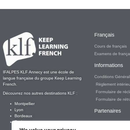
Français
Cours de français
Examens de frança
Informations
IFALPES KLF Annecy
est une école de
Conditions Général
langue française du groupe
Keep Learning
Règlement intérie
French
.
Formulaire de réc
Découvrez nos autres destinations KLF :
Formulaire de rétr
Montpellier
Lyon
Partenaires
Bordeaux
Toulouse
Devenir famille d'a
IFALPES