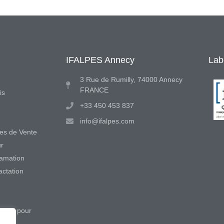
IFALPES Annecy
Labe
3 Rue de Rumilly, 74000 Annecy
FRANCE
is
+33 450 453 837
info@ifalpes.com
es de Vente
ur
lamation
actation
ccueil pour