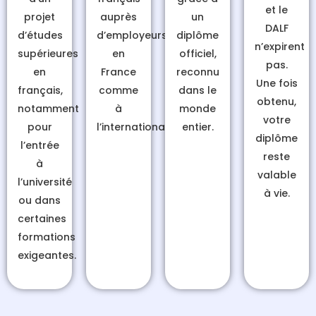
et le
projet
auprès
un
DALF
d’études
d’employeurs,
diplôme
n’expirent
supérieures
en
officiel,
pas.
en
France
reconnu
Une fois
français,
comme
dans le
obtenu,
notamment
à
monde
votre
pour
l’international.
entier.
diplôme
l’entrée
reste
à
valable
l’université
à vie.
ou dans
certaines
formations
exigeantes.