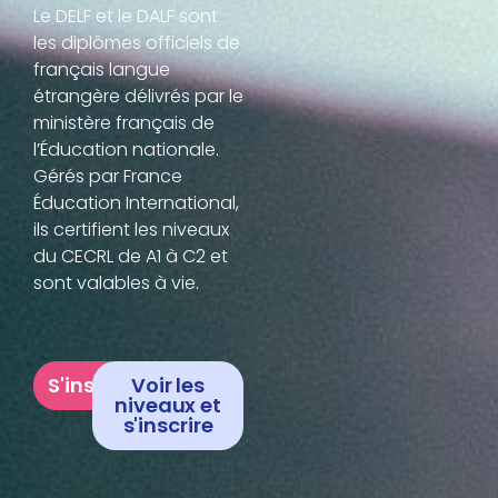
Le
DELF
et le
DALF
sont
les diplômes officiels de
français langue
étrangère délivrés par le
ministère français de
l’Éducation nationale
.
Gérés par
France
Éducation International
,
ils certifient les niveaux
du
CECRL de A1 à C2
et
sont
valables à vie
.
S'inscrire
Voir les
niveaux et
s'inscrire