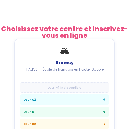
Choisissez votre centre et inscrivez-
vous en ligne
🏔
Annecy
IFALPES — École de français en Haute-Savoie
DELF A1 indisponible
DELF A2
DELF B1
DELF B2