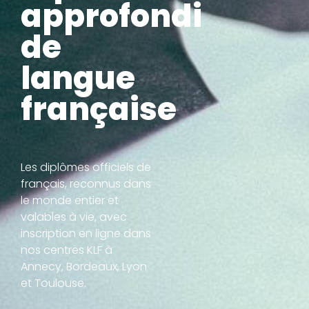
approfondi
de
langue
française
Les diplômes officiels de
français, reconnus dans
le monde entier et
valables à vie, avec
inscription en ligne dans
nos centres KLF à
Annecy, Bordeaux, Lyon
et Toulouse
.