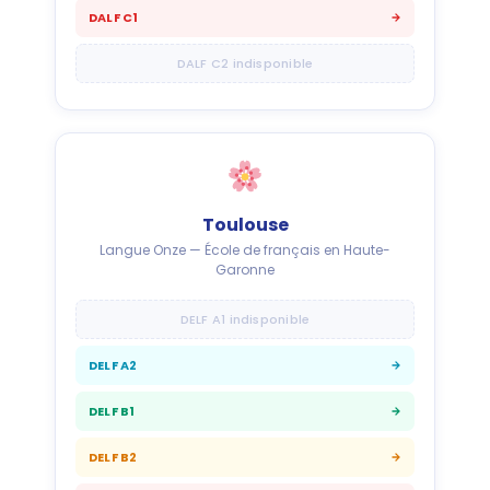
DALF C1
DALF C2 indisponible
Toulouse
Langue Onze — École de français en Haute-
Garonne
DELF A1 indisponible
DELF A2
DELF B1
DELF B2