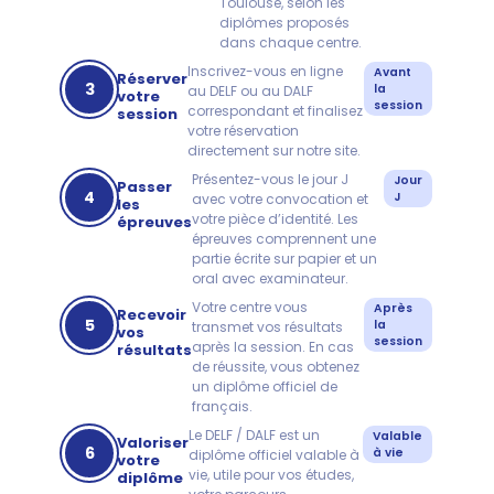
Toulouse, selon les
diplômes proposés
dans chaque centre.
Inscrivez-vous en ligne
Avant
Réserver
3
la
au DELF ou au DALF
votre
session
correspondant et finalisez
session
votre réservation
directement sur notre site.
Présentez-vous le jour J
Jour
Passer
4
J
avec votre convocation et
les
votre pièce d’identité. Les
épreuves
épreuves comprennent une
partie écrite sur papier et un
oral avec examinateur.
Votre centre vous
Après
Recevoir
5
la
transmet vos résultats
vos
session
après la session. En cas
résultats
de réussite, vous obtenez
un diplôme officiel de
français.
Le DELF / DALF est un
Valable
Valoriser
6
à vie
diplôme officiel valable à
votre
vie, utile pour vos études,
diplôme