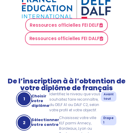
Ressources officielles FEI DELF
Ressources officielles FEI DALF
De l’inscription à à l’obtention de
votre diplôme de français
Identifiez le niveau que vous
Avant
Choisir
1
tout
souhaitez faire reconnaître,
votre
du DELF A1 au DALF C2, selon
diplôme
votre profil et votre objectif.
Choisissez votre ville
Étape
Sélectionner
2
1
KLF parmi Annecy,
votre centre
Bordeaux, Lyon ou