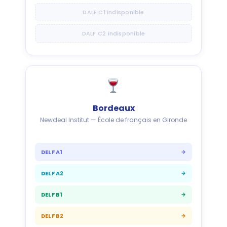
DALF C1 indisponible
DALF C2 indisponible
Bordeaux
Newdeal Institut — École de français en Gironde
DELF A1
DELF A2
DELF B1
DELF B2