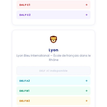
DALF C1
DALF C2
Lyon
Lyon Bleu International — École de français dans le
Rhône
DELF A1 indisponible
DELF A2
DELF B1
DELF B2