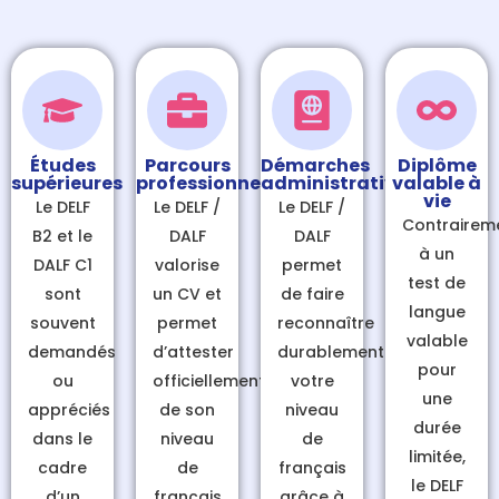
Études
Parcours
Démarches
Diplôme
supérieures
professionnel
administratives
valable à
vie
Le
DELF
Le
DELF /
Le
DELF /
Contrairem
B2
et le
DALF
DALF
à un
DALF C1
valorise
permet
test de
sont
un CV et
de faire
langue
souvent
permet
reconnaître
valable
demandés
d’attester
durablement
pour
ou
officiellement
votre
une
appréciés
de son
niveau
durée
dans le
niveau
de
limitée,
cadre
de
français
le
DELF
d’un
français
grâce à