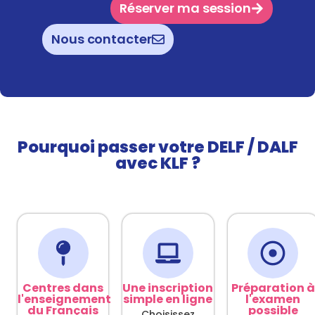
Réserver ma session
Nous contacter
Pourquoi passer votre DELF / DALF
avec KLF ?
Centres dans
Une inscription
Préparation à
l'enseignement
simple en ligne
l'examen
du Français
possible
Choisissez